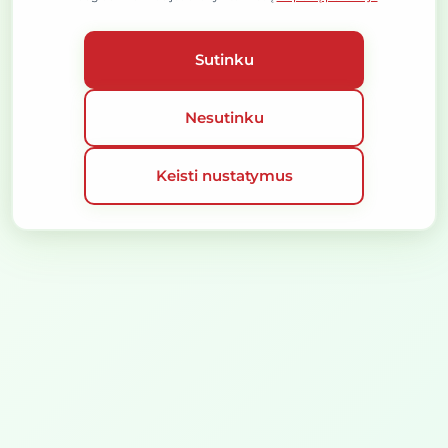
SLAPUKŲ POLITIKA
VISOS TEISĖS SAUGOMOS © 2026
SPRENDIMAS:
Sutinku
Nesutinku
Keisti nustatymus