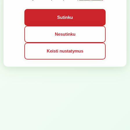
BENDROS PASLAUGŲ TEIKIMO TAISYKLĖS
SLAPUKŲ POLITIKA
VISOS TEISĖS SAUGOMOS © 2026
Sutinku
SPRENDIMAS:
Nesutinku
Keisti nustatymus