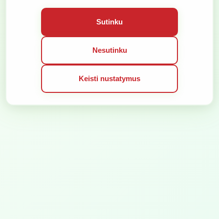
VISOS TEISĖS SAUGOMOS © 2026
SPRENDIMAS:
Sutinku
Nesutinku
Keisti nustatymus