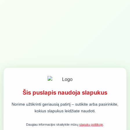
MENIU
Karolis Smaliukas
SUŽINOKITE NAUJIENAS PIRMIEJI:
PRENUMERUOTI
ORGANIZATORIUS
KONFERENCIJOS
DEMOKRATIJOS PLĖTROS FONDAS,
KONTAKTINIS ASMUO
VŠĮ
ALMANTAS GLIOŽERIS
Šis puslapis naudoja slapukus
T. VRUBLEVSKIO G. 6, LT-01143 VILNIUS
ALMANTAS@VALSTYBE.EU
ĮMONĖS KODAS 300125156
Norime užtikrinti geriausią patirtį – sutikite arba pasirinkite,
+370 616 43 444
PVM MOKĖTOJO KODAS
kokius slapukus leidžiate naudoti.
LT100002863013
BENDROS PASLAUGŲ TEIKIMO TAISYKLĖS
Daugiau informacijos skaitykite mūsų
slapukų politikoje
.
SLAPUKŲ POLITIKA