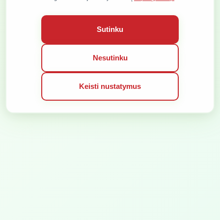
VISOS TEISĖS SAUGOMOS © 2026
SPRENDIMAS:
Sutinku
Nesutinku
Keisti nustatymus