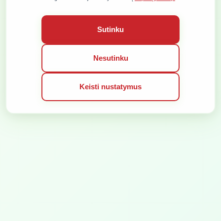
BENDROS PASLAUGŲ TEIKIMO TAISYKLĖS
SLAPUKŲ POLITIKA
VISOS TEISĖS SAUGOMOS © 2026
Sutinku
SPRENDIMAS:
Nesutinku
Keisti nustatymus