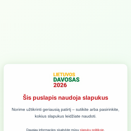
MENIU
Monika Snitkė
SUŽINOKITE NAUJIENAS PIRMIEJI:
PRENUMERUOTI
ORGANIZATORIUS
KONFERENCIJOS
DEMOKRATIJOS PLĖTROS FONDAS,
KONTAKTINIS ASMUO
VŠĮ
ALMANTAS GLIOŽERIS
Šis puslapis naudoja slapukus
T. VRUBLEVSKIO G. 6, LT-01143 VILNIUS
ALMANTAS@VALSTYBE.EU
ĮMONĖS KODAS 300125156
+370 616 43 444
PVM MOKĖTOJO KODAS
Norime užtikrinti geriausią patirtį – sutikite arba pasirinkite,
LT100002863013
kokius slapukus leidžiate naudoti.
BENDROS PASLAUGŲ TEIKIMO TAISYKLĖS
SLAPUKŲ POLITIKA
Daugiau informacijos skaitykite mūsų
slapukų politikoje
.