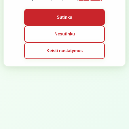
VISOS TEISĖS SAUGOMOS © 2026
SPRENDIMAS:
Sutinku
Nesutinku
Keisti nustatymus