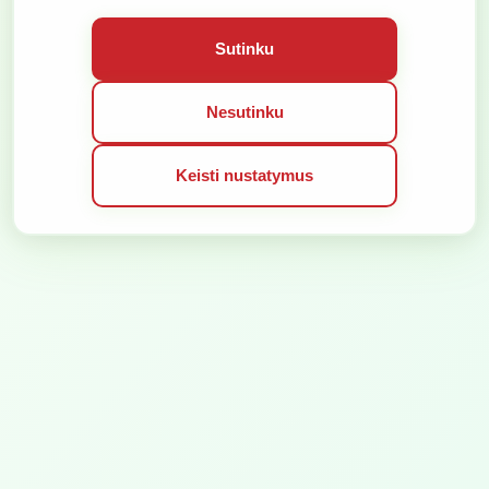
VISOS TEISĖS SAUGOMOS © 2026
SPRENDIMAS:
Sutinku
Nesutinku
Keisti nustatymus