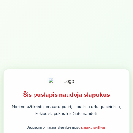
MENIU
Rokas Masiulis
SUŽINOKITE NAUJIENAS PIRMIEJI:
PRENUMERUOTI
ORGANIZATORIUS
KONFERENCIJOS
DEMOKRATIJOS PLĖTROS FONDAS,
KONTAKTINIS ASMUO
VŠĮ
ALMANTAS GLIOŽERIS
Šis puslapis naudoja slapukus
T. VRUBLEVSKIO G. 6, LT-01143 VILNIUS
ALMANTAS@VALSTYBE.EU
ĮMONĖS KODAS 300125156
Norime užtikrinti geriausią patirtį – sutikite arba pasirinkite,
+370 616 43 444
PVM MOKĖTOJO KODAS
kokius slapukus leidžiate naudoti.
LT100002863013
BENDROS PASLAUGŲ TEIKIMO TAISYKLĖS
Daugiau informacijos skaitykite mūsų
slapukų politikoje
.
SLAPUKŲ POLITIKA