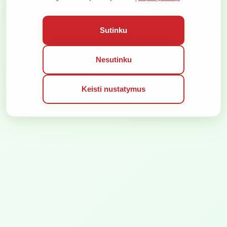
BENDROS PASLAUGŲ TEIKIMO TAISYKLĖS
SLAPUKŲ POLITIKA
VISOS TEISĖS SAUGOMOS © 2026
Sutinku
SPRENDIMAS:
Nesutinku
Keisti nustatymus