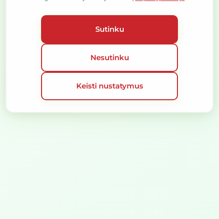
SLAPUKŲ POLITIKA
VISOS TEISĖS SAUGOMOS © 2026
SPRENDIMAS:
Sutinku
Nesutinku
Keisti nustatymus