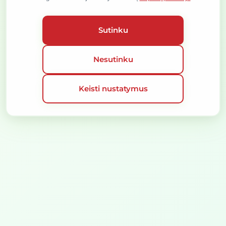
SLAPUKŲ POLITIKA
VISOS TEISĖS SAUGOMOS © 2026
SPRENDIMAS:
Sutinku
Slapukų nustatymai
Nesutinku
Naudojame slapukus, kad
užtikrintume geriausią
Keisti nustatymus
naršymo patirtį ir pritaikytume svetainės veikimą
. Jei
sutinkate, galėsime apdoroti tokią informaciją kaip
naršymo duomenys ar unikalūs ID. Nesutikę galite prarasti
kai kurias svetainės funkcijas.
Sutinku
Nesutinku
Keisti nustatymus