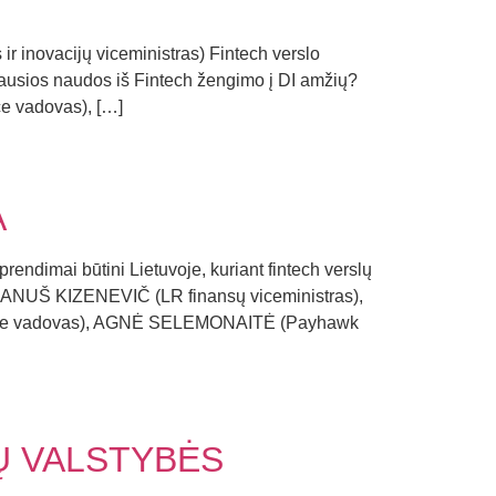
r inovacijų viceministras) Fintech verslo
idžiausios naudos iš Fintech žengimo į DI amžių?
 vadovas), […]
A
rendimai būtini Lietuvoje, kuriant fintech verslų
a: JANUŠ KIZENEVIČ (LR finansų viceministras),
uvoje vadovas), AGNĖ SELEMONAITĖ (Payhawk
Ų VALSTYBĖS