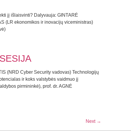
ekti jį išlaisvinti? Dalyvauja: GINTARĖ
LR ekonomikos ir inovacijų viceministras)
vė)
SESIJA
ETIS (NRD Cyber Security vadovas) Technologijų
tencialas ir koks valstybės vaidmuo jį
ybos pirmininkė), prof. dr. AGNĖ
Next
→