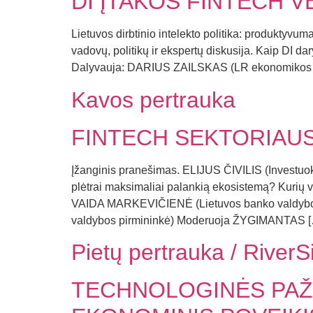
DI ĮTAKOS FINTECH V
Lietuvos dirbtinio intelekto politika: produktyv
vadovų, politikų ir ekspertų diskusija. Kaip DI da
Dalyvauja: DARIUS ZAILSKAS (LR ekonomikos i
Kavos pertrauka
FINTECH SEKTORIAUS 
Įžanginis pranešimas. ELIJUS ČIVILIS (Investuok L
plėtrai maksimaliai palankią ekosistemą? Kurių 
VAIDA MARKEVIČIENĖ (Lietuvos banko valdybos
valdybos pirmininkė) Moderuoja ŽYGIMANTAS 
Pietų pertrauka / RiverS
TECHNOLOGINĖS PAŽA