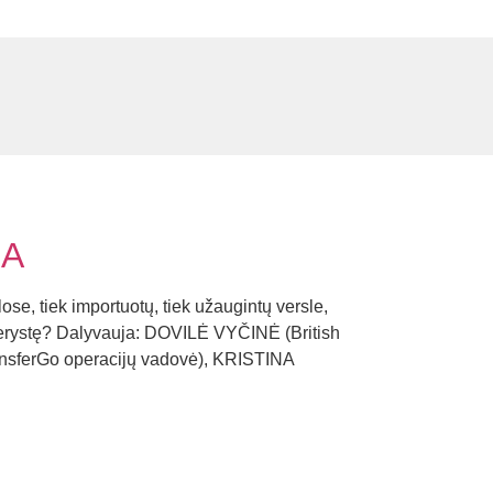
JA
se, tiek importuotų, tiek užaugintų versle,
lyderystę? Dalyvauja: DOVILĖ VYČINĖ (British
sferGo operacijų vadovė), KRISTINA