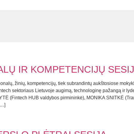
LŲ IR KOMPETENCIJŲ SESI
ionalų, žinių, kompetencijų, tiek subrandintų aukštosiose mokyklo
ti fintech sektoriaus Lietuvoje augimą, technologinę pažangą ir 
Ė (Fintech HUB valdybos pirmininkė), MONIKA SNITKĖ (Tran
…]