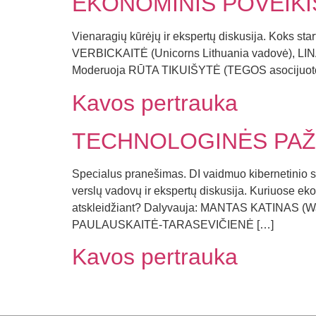
EKONOMINIS POVEIKI
Vienaragių kūrėjų ir ekspertų diskusija. Koks star
VERBICKAITĖ (Unicorns Lithuania vadovė), LIN
Moderuoja RŪTA TIKUIŠYTĖ (TEGOS asocijuotoji pa
Kavos pertrauka
TECHNOLOGINĖS PAŽAN
Specialus pranešimas. DI vaidmuo kibernetinio s
verslų vadovų ir ekspertų diskusija. Kuriuose ek
atskleidžiant? Dalyvauja: MANTAS KATINAS (W
PAULAUSKAITĖ-TARASEVIČIENĖ […]
Kavos pertrauka