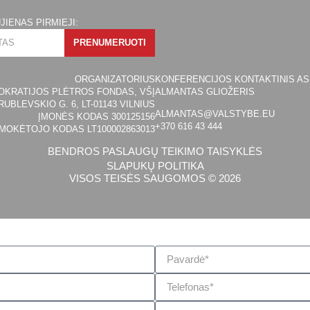
JIENAS PIRMIEJI:
PRENUMERUOTI
ORGANIZATORIUS
KONFERENCIJOS KONTAKTINIS A
KRATIJOS PLĖTROS FONDAS, VŠĮ
ALMANTAS GLIOŽERIS
VRUBLEVSKIO G. 6, LT-01143 VILNIUS
ALMANTAS@VALSTYBE.EU
ĮMONĖS KODAS 300125156
+370 616 43 444
MOKĖTOJO KODAS LT100002863013
BENDROS PASLAUGŲ TEIKIMO TAISYKLĖS
SLAPUKŲ POLITIKA
VISOS TEISĖS SAUGOMOS © 2026