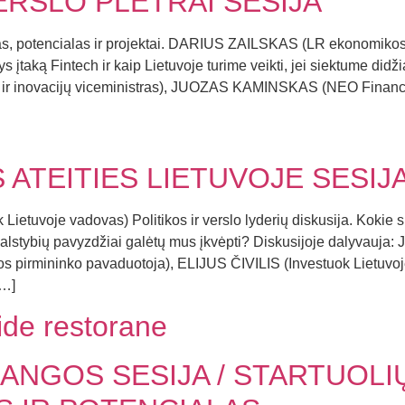
ERSLO PLĖTRAI SESIJA
umas, potencialas ir projektai. DARIUS ZAILSKAS (LR ekonomikos i
rys įtaką Fintech ir kaip Lietuvoje turime veikti, jei siektume d
r inovacijų viceministras), JUOZAS KAMINSKAS (NEO Finance
ATEITIES LIETUVOJE SESIJ
ietuvoje vadovas) Politikos ir verslo lyderių diskusija. Kokie sp
valstybių pavyzdžiai galėtų mus įkvėpti? Diskusijoje dalyvauj
 pirmininko pavaduotoja), ELIJUS ČIVILIS (Investuok Liet
[…]
ide restorane
NGOS SESIJA / STARTUOLI