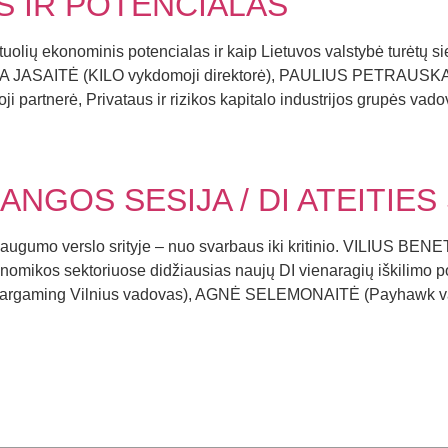
S IR POTENCIALAS
tuolių ekonominis potencialas ir kaip Lietuvos valstybė turėtų si
A JASAITĖ (KILO vykdomoji direktorė), PAULIUS PETRAUSKAS (
rtnerė, Privataus ir rizikos kapitalo industrijos grupės vado
GOS SESIJA / DI ATEITIES 
augumo verslo srityje – nuo svarbaus iki kritinio. VILIUS BEN
onomikos sektoriuose didžiausias naujų DI vienaragių iškilimo po
argaming Vilnius vadovas), AGNĖ SELEMONAITĖ (Payhawk vald